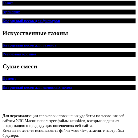
Галит
Аргиллит
Кварцевый песок для фильтров
Искусственные газоны
Кварцевый песок для
г
азонов
Резиновая крошка
Сухие смеси
Цемент
Кварцевый песок для наливных полов
Для персонализации сервисов и повышения удобства пользования веб-
сайтом УЛС Масон использует файлы «cookie», которые содержат
информацию о предыдущих посещениях веб-сайта.
Если вы не хотите использовать файлы «cookie», измените настройки
браузера.