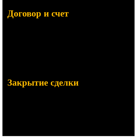
Договор и счет
Отправим на согласование:
Договор поставки
Счет на оплату (с НДС и без НДС)
Сертификаты, паспорта качества
Закрытие сделки
Отправим заказанный товар
Убедимся в его получении по
количеству и качеству
Отправим закрывающие документы