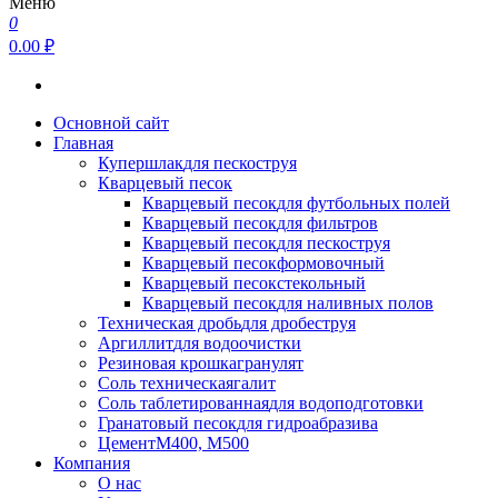
Меню
0
0.00 ₽
Основной сайт
Главная
Купершлак
для пескоструя
Кварцевый песок
Кварцевый песок
для футбольных полей
Кварцевый песок
для фильтров
Кварцевый песок
для пескоструя
Кварцевый песок
формовочный
Кварцевый песок
стекольный
Кварцевый песок
для наливных полов
Техническая дробь
для дробеструя
Аргиллит
для водоочистки
Резиновая крошка
гранулят
Соль техническая
галит
Соль таблетированная
для водоподготовки
Гранатовый песок
для гидроабразива
Цемент
М400, М500
Компания
О нас