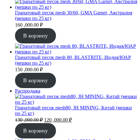
Гранатовый песок mesh 30/60, GMA Garnet, Австралия
(мешки по 25 кг)
160 ,000.00
₽
В корзину
Гранатовый песок mesh 80, BLASTRITE, Индия/ЮАР
(мешки по 25 кг)
150 ,000.00
₽
В корзину
Продаваемый
Распродажа
товар
Гранатовый песок mesh80, JH MINING, Китай (мешки
по 25 кг)
Первоначальная
Текущая
130 ,000.00
₽
120 ,000.00
₽
цена
цена:
составляла
120
В корзину
130
,000.00 ₽.