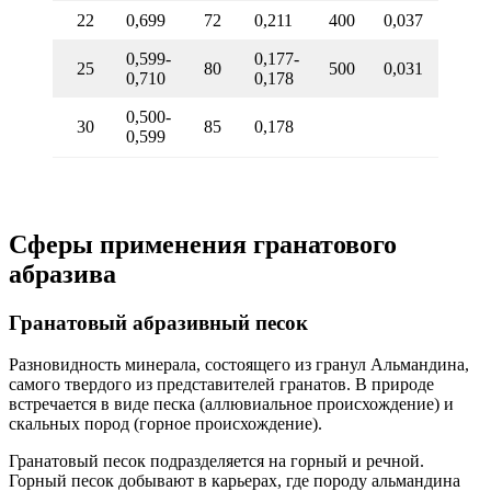
22
0,699
72
0,211
400
0,037
0,599-
0,177-
25
80
500
0,031
0,710
0,178
0,500-
30
85
0,178
0,599
Сферы применения гранатового
абразива
Гранатовый абразивный песок
Разновидность минерала, состоящего из гранул Альмандина,
самого твердого из представителей гранатов. В природе
встречается в виде песка (аллювиальное происхождение) и
скальных пород (горное происхождение).
Гранатовый песок подразделяется на горный и речной.
Горный песок добывают в карьерах, где породу альмандина