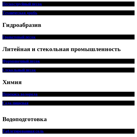
Пескоструйный песок
Техническая дробь
Гидроабразив
Гранатовый песок
Литейная и стекольная промышленность
Формовочный песок
Стекольный песок
Химия
Перекись водорода
Сода пищевая
Водоподготовка
Таблетированная соль