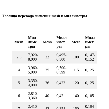
Таблица перевода значения mesh в миллиметры
Мил
Милл
Милл
Mesh
лиме
Mesh
имет
Mesh
имет
тры
ры
ры
7,920-
0,495-
0,147-
2,5
32
100
8,000
0,500
0,152
3,960-
0,500-
4
35
115
0,125
5,000
0,599
3,350-
5
36
0,422
120
0,125
4,000
2,810-
6
40
0,42
140
0,105
3,360
2,410-
0,104-
7
42
0,354
150