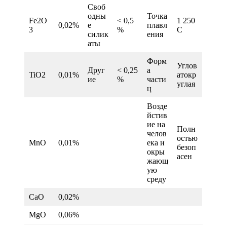
Своб
одны
Точка
Fe2O
< 0,5
1 250
0,02%
е
плавл
3
%
С
силик
ения
аты
Форм
Углов
Друг
< 0,25
а
TiO2
0,01%
атокр
ие
%
части
углая
ц
Возде
йстив
ие на
Полн
челов
остью
MnO
0,01%
ека и
безоп
окры
асен
жающ
ую
среду
CaO
0,02%
MgO
0,06%