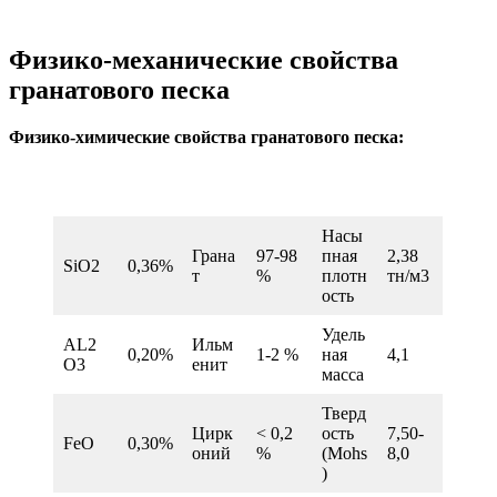
Физико-механические свойства
гранатового песка
Физико-химические свойства гранатового песка:
Насы
Грана
97-98
пная
2,38
SiO2
0,36%
т
%
плотн
тн/м3
ость
Удель
AL2
Ильм
0,20%
1-2 %
ная
4,1
O3
енит
масса
Тверд
Цирк
< 0,2
ость
7,50-
FeO
0,30%
оний
%
(Mohs
8,0
)