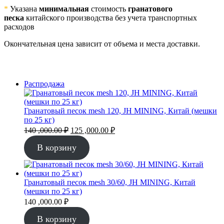
*
Указана
минимальная
стоимость
гранатового
песка
китайского производства без учета транспортных
расходов
Окончательная цена зависит от объема и места доставки.
Продаваемый
Распродажа
товар
Гранатовый песок mesh 120, JH MINING, Китай (мешки
по 25 кг)
Первоначальная
Текущая
140 ,000.00
₽
125 ,000.00
₽
цена
цена:
составляла
125
В корзину
140
,000.00 ₽.
,000.00 ₽.
Гранатовый песок mesh 30/60, JH MINING, Китай
(мешки по 25 кг)
140 ,000.00
₽
В корзину