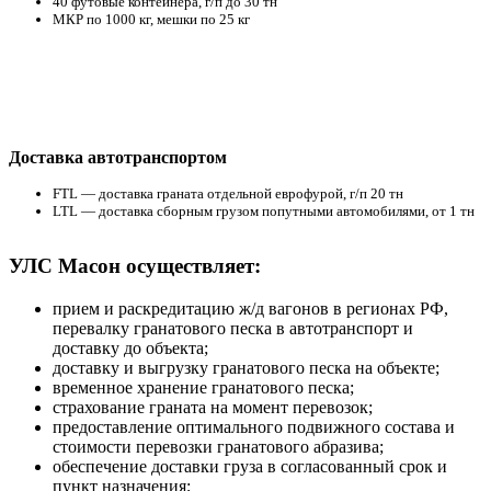
40 футовые контейнера, г/п до 30 тн
МКР по 1000 кг, мешки по 25 кг
Доставка автотранспортом
FTL — доставка граната отдельной еврофурой, г/п 20 тн
LTL — доставка сборным грузом попутными автомобилями, от 1 тн
УЛС Масон осуществляет:
прием и раскредитацию ж/д вагонов в регионах РФ,
перевалку гранатового песка в автотранспорт и
доставку до объекта;
доставку и выгрузку гранатового песка на объекте;
временное хранение гранатового песка;
страхование граната на момент перевозок;
предоставление оптимального подвижного состава и
стоимости перевозки гранатового абразива;
обеспечение доставки груза в согласованный срок и
пункт назначения;