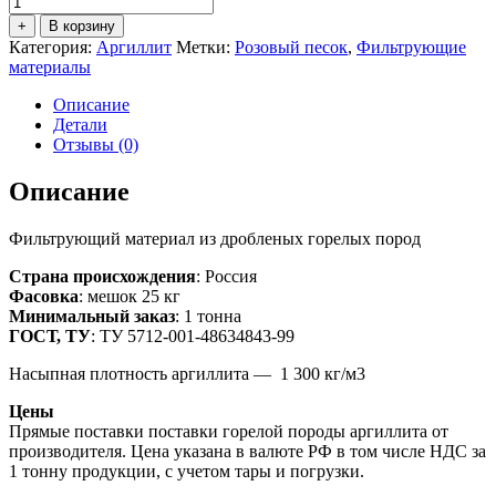
товара
+
В корзину
Аргиллит
Категория:
Аргиллит
Метки:
Розовый песок
,
Фильтрующие
фр.
материалы
0,7-
1,6
Описание
мм
Детали
(мешок
Отзывы (0)
25
кг)
Описание
Фильтрующий материал из дробленых горелых пород
Страна происхождения
: Россия
Фасовка
: мешок 25 кг
Минимальный заказ
: 1 тонна
ГОСТ, ТУ
: ТУ 5712-001-48634843-99
Насыпная плотность аргиллита — 1 300 кг/м3
Цены
Прямые поставки поставки горелой породы аргиллита от
производителя. Цена указана в валюте РФ в том числе НДС за
1 тонну продукции, с учетом тары и погрузки.