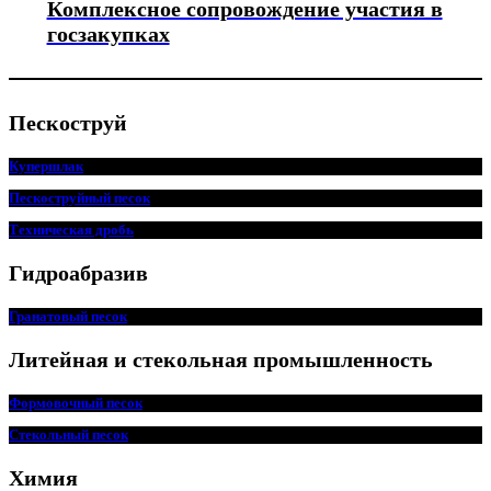
Комплексное сопровождение участия в
госзакупках
Пескоструй
Купершлак
Пескоструйный песок
Техническая дробь
Гидроабразив
Гранатовый песок
Литейная и стекольная промышленность
Формовочный песок
Стекольный песок
Химия