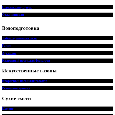
Перекись водорода
Сода пищевая
Водоподготовка
Таблетированная соль
Галит
Аргиллит
Кварцевый песок для фильтров
Искусственные газоны
Кварцевый песок для
г
азонов
Резиновая крошка
Сухие смеси
Цемент