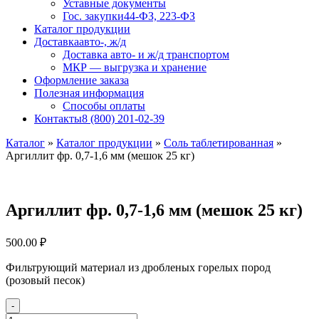
Уставные документы
Гос. закупки
44-ФЗ, 223-ФЗ
Каталог продукции
Доставка
авто-, ж/д
Доставка авто- и ж/д транспортом
МКР — выгрузка и хранение
Оформление заказа
Полезная информация
Способы оплаты
Контакты
8 (800) 201-02-39
Каталог
»
Каталог продукции
»
Соль таблетированная
»
Аргиллит фр. 0,7-1,6 мм (мешок 25 кг)
Аргиллит фр. 0,7-1,6 мм (мешок 25 кг)
500.00
₽
Фильтрующий материал из дробленых горелых пород
(розовый песок)
-
Количество