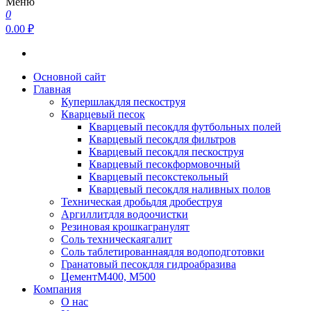
Меню
0
0.00 ₽
Основной сайт
Главная
Купершлак
для пескоструя
Кварцевый песок
Кварцевый песок
для футбольных полей
Кварцевый песок
для фильтров
Кварцевый песок
для пескоструя
Кварцевый песок
формовочный
Кварцевый песок
стекольный
Кварцевый песок
для наливных полов
Техническая дробь
для дробеструя
Аргиллит
для водоочистки
Резиновая крошка
гранулят
Соль техническая
галит
Соль таблетированная
для водоподготовки
Гранатовый песок
для гидроабразива
Цемент
М400, М500
Компания
О нас