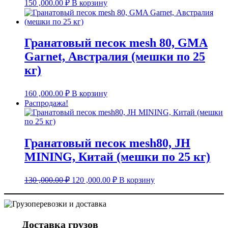
150 ,000.00
₽
В корзину
Гранатовый песок mesh 80, GMA
Garnet, Австралия (мешки по 25
кг)
160 ,000.00
₽
В корзину
Распродажа!
Гранатовый песок mesh80, JH
MINING, Китай (мешки по 25 кг)
Первоначальная
Текущая
130 ,000.00
₽
120 ,000.00
₽
В корзину
цена
цена:
составляла
120
130
,000.00 ₽.
,000.00 ₽.
Доставка грузов