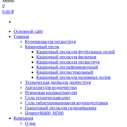
Меню
0
0.00 ₽
Основной сайт
Главная
Купершлак
для пескоструя
Кварцевый песок
Кварцевый песок
для футбольных полей
Кварцевый песок
для фильтров
Кварцевый песок
для пескоструя
Кварцевый песок
формовочный
Кварцевый песок
стекольный
Кварцевый песок
для наливных полов
Техническая дробь
для дробеструя
Аргиллит
для водоочистки
Резиновая крошка
гранулят
Соль техническая
галит
Соль таблетированная
для водоподготовки
Гранатовый песок
для гидроабразива
Цемент
М400, М500
Компания
О нас