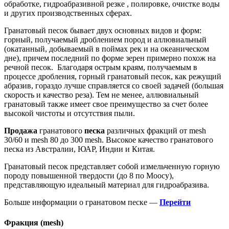
обработке, гидроабразивной резке , полировке, очистке воды
и других производственных сферах.
Гранатовый песок бывает двух основных видов и форм:
горный, получаемый дроблением пород и аллювиальный
(окатанный, добываемый в поймах рек и на океаническом
дне), причем последний по форме зерен примерно похож на
речной песок. Благодаря острым краям, получаемым в
процессе дробления, горный гранатовый песок, как режущий
абразив, гораздо лучше справляется со своей задачей (большая
скорость и качество реза). Тем не менее, аллювиальный
гранатовый также имеет свое преимущество за счет более
высокой чистоты и отсутствия пыли.
Продажа
гранатового
песка
различных фракций от mesh
30/60 и mesh 80 до 300 mesh. Высокое качество гранатового
песка из Австралии, ЮАР, Индии и Китая.
Гранатовый песок представляет собой измельченную горную
породу повышенной твердости (до 8 по Моосу),
представляющую идеальный материал для гидроабразива.
Больше информации о гранатовом песке —
Перейти
Фракция (mesh)