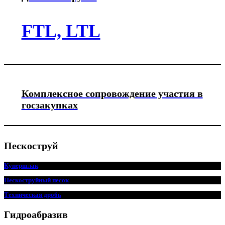
FTL, LTL
Комплексное сопровождение участия в
госзакупках
Пескоструй
Купершлак
Пескоструйный песок
Техническая дробь
Гидроабразив