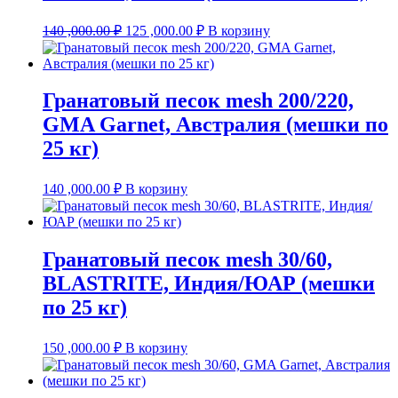
Первоначальная
Текущая
140 ,000.00
₽
125 ,000.00
₽
В корзину
цена
цена:
составляла
125
140
,000.00 ₽.
,000.00 ₽.
Гранатовый песок mesh 200/220,
GMA Garnet, Австралия (мешки по
25 кг)
140 ,000.00
₽
В корзину
Гранатовый песок mesh 30/60,
BLASTRITE, Индия/ЮАР (мешки
по 25 кг)
150 ,000.00
₽
В корзину