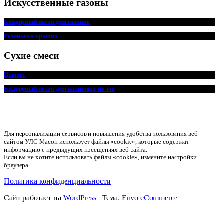
Искусственные газоны
Кварцевый песок для
г
азонов
Резиновая крошка
Сухие смеси
Цемент
Кварцевый песок для наливных полов
Для персонализации сервисов и повышения удобства пользования веб-
сайтом УЛС Масон использует файлы «cookie», которые содержат
информацию о предыдущих посещениях веб-сайта.
Если вы не хотите использовать файлы «cookie», измените настройки
браузера.
Политика конфиденциальности
Сайт работает на
WordPress
|
Тема:
Envo eCommerce