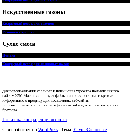
Кварцевый песок для фильтров
Искусственные газоны
Кварцевый песок для
г
азонов
Резиновая крошка
Сухие смеси
Цемент
Кварцевый песок для наливных полов
Для персонализации сервисов и повышения удобства пользования веб-
сайтом УЛС Масон использует файлы «cookie», которые содержат
информацию о предыдущих посещениях веб-сайта.
Если вы не хотите использовать файлы «cookie», измените настройки
браузера.
Политика конфиденциальности
Сайт работает на
WordPress
|
Тема:
Envo eCommerce