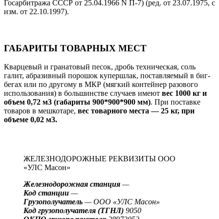
Госарбитража СССР от 25.04.1966 N П-7) (ред. от 23.07.1975, с
изм. от 22.10.1997).
ГАБАРИТЫ ТОВАРНЫХ МЕСТ
Кварцевый и гранатовый песок, дробь техническая, соль
галит, абразивный порошок купершлак, поставляемый в биг-
бегах или по другому в МКР (мягкий контейнер разового
использования) в большинстве случаев имеют
вес 1000 кг и
объем 0,72 м3 (габариты 900*900*900 мм)
. При поставке
товаров в мешкотаре,
вес товарного места — 25 кг, при
объеме 0,02 м3.
ЖЕЛЕЗНОДОРОЖНЫЕ РЕКВИЗИТЫ ООО
«УЛС Масон»
Железнодорожная станция
—
Код станции
—
Грузополучатель
— ООО «УЛС Масон»
Код грузополучателя (ТГНЛ)
9050