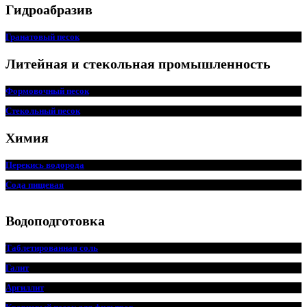
Гидроабразив
Гранатовый песок
Литейная и стекольная промышленность
Формовочный песок
Стекольный песок
Химия
Перекись водорода
Сода пищевая
Водоподготовка
Таблетированная соль
Галит
Аргиллит