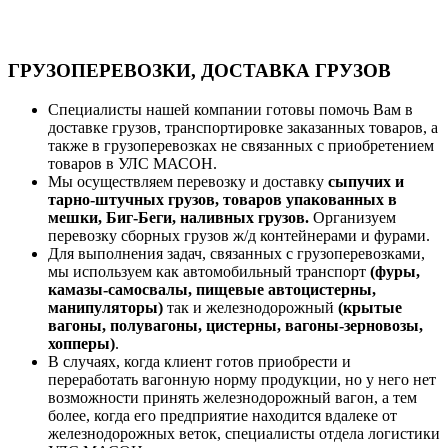
ГРУЗОПЕРЕВОЗКИ, ДОСТАВКА ГРУЗОВ
Специалисты нашей компании готовы помочь Вам в
доставке грузов, транспортировке заказанных товаров, а
также в грузоперевозках не связанных с приобретением
товаров в УЛС МАСОН.
Мы осуществляем перевозку и доставку
сыпучих и
тарно-штучных грузов, товаров упакованных в
мешки, Биг-Беги, наливных грузов.
Организуем
перевозку сборных грузов ж/д контейнерами и фурами.
Для выполнения задач, связанных с грузоперевозками,
мы используем как автомобильный транспорт
(фуры,
камазы-самосвалы, пищевые автоцистерны,
манипуляторы)
так и железнодорожный
(крытые
вагоны, полувагоны, цистерны, вагоны-зерновозы,
хопперы)
.
В случаях, когда клиент готов приобрести и
переработать вагонную норму продукции, но у него нет
возможности принять железнодорожный вагон, а тем
более, когда его предприятие находится вдалеке от
железнодорожных веток, специалисты отдела логистики