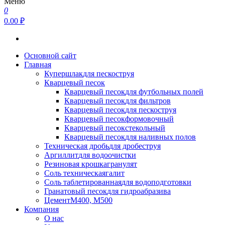
Меню
0
0.00 ₽
Основной сайт
Главная
Купершлак
для пескоструя
Кварцевый песок
Кварцевый песок
для футбольных полей
Кварцевый песок
для фильтров
Кварцевый песок
для пескоструя
Кварцевый песок
формовочный
Кварцевый песок
стекольный
Кварцевый песок
для наливных полов
Техническая дробь
для дробеструя
Аргиллит
для водоочистки
Резиновая крошка
гранулят
Соль техническая
галит
Соль таблетированная
для водоподготовки
Гранатовый песок
для гидроабразива
Цемент
М400, М500
Компания
О нас